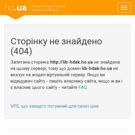
ho
.ua
Проект успішно працює
Навиг
з серпня 2005 року
Сторінку не знайдено
(404)
Запитана сторінка
http://lib-hdak.ho.ua
не знайдена
на цьому сервері, тому що домен
lib-hdak.ho.ua
не
вказує на жоден віртуальній сервер. Якщо ви
відвідувач сайту - пишіть власнику сайта, якщо ж ви і
є власник цього сайту - читайте
FAQ
.
VPS, що занадто потужний для своєї ціни